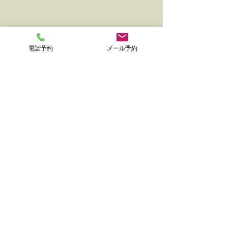
電話予約
メール予約
コメント
沖永良部のゴルフ場
コメントを追加…
西郷さんの上陸
港
TERU Renta Car
OKINOERABU ILAND